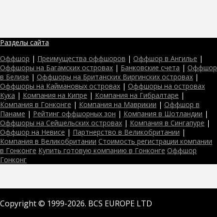
Разделы сайта
Оффшор
|
Преимущества оффшоров
|
Оффшор в Ангилье
|
Оффшоры на Багамских островах
|
Банковские счета
|
Оффшор
в Белизе
|
Оффшоры на Британских Виргинских островах
|
Оффшоры на Каймановых островах
|
Оффшоры на островах
Кука
|
Компания на Кипре
|
Компания на Гибралтаре
|
Компания в Гонконге
|
Компания на Маврикии
|
Оффшор в
Панаме
|
Рейтинг оффшорных зон
|
Компания в Шотландии
|
Оффшоры на Сейшельских островах
|
Компания в Сингапуре
|
Оффшор на Невисе
|
Партнерство в Великобритании
|
Компания в Великобритании
Стоимость регистрации компании
в Гонконге
Купить готовую компанию в Гонконге
Оффшор
Гонконг
Copyright © 1999-2026. BCS EUROPE LTD