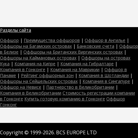
Разделы сайта
Оффшор
|
Преимущества оффшоров
|
Оффшор в Ангилье
|
Оффшоры на Багамских островах
|
Банковские счета
|
Оффшор
в Белизе
|
Оффшоры на Британских Виргинских островах
|
Оффшоры на Каймановых островах
|
Оффшоры на островах
Кука
|
Компания на Кипре
|
Компания на Гибралтаре
|
Компания в Гонконге
|
Компания на Маврикии
|
Оффшор в
Панаме
|
Рейтинг оффшорных зон
|
Компания в Шотландии
|
Оффшоры на Сейшельских островах
|
Компания в Сингапуре
|
Оффшор на Невисе
|
Партнерство в Великобритании
|
Компания в Великобритании
Стоимость регистрации компании
в Гонконге
Купить готовую компанию в Гонконге
Оффшор
Гонконг
Copyright © 1999-2026. BCS EUROPE LTD