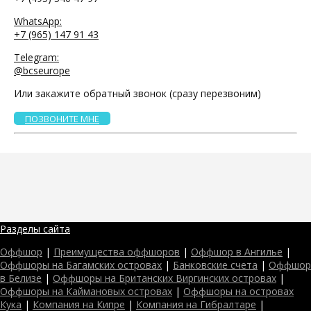
WhatsApp:
+7 (965) 147 91 43
Telegram:
@bcseurope
Или закажите обратный звонок (сразу перезвоним)
ПОЗВОНИТЕ МНЕ
Разделы сайта
Оффшор
|
Преимущества оффшоров
|
Оффшор в Ангилье
|
Оффшоры на Багамских островах
|
Банковские счета
|
Оффшор
в Белизе
|
Оффшоры на Британских Виргинских островах
|
Оффшоры на Каймановых островах
|
Оффшоры на островах
Кука
|
Компания на Кипре
|
Компания на Гибралтаре
|