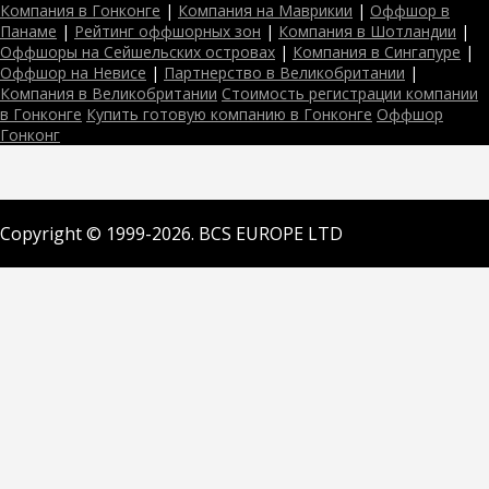
Компания в Гонконге
|
Компания на Маврикии
|
Оффшор в
Панаме
|
Рейтинг оффшорных зон
|
Компания в Шотландии
|
Оффшоры на Сейшельских островах
|
Компания в Сингапуре
|
Оффшор на Невисе
|
Партнерство в Великобритании
|
Компания в Великобритании
Стоимость регистрации компании
в Гонконге
Купить готовую компанию в Гонконге
Оффшор
Гонконг
Copyright © 1999-2026. BCS EUROPE LTD