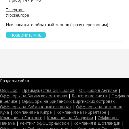
+7 (965) 147 91 43
Telegram:
@bcseurope
Или закажите обратный звонок (сразу перезвоним)
ПОЗВОНИТЕ МНЕ
Разделы сайта
Оффшор
|
Преимущества оффшоров
|
Оффшор в Ангилье
|
Оффшоры на Багамских островах
|
Банковские счета
|
Оффшор
в Белизе
|
Оффшоры на Британских Виргинских островах
|
Оффшоры на Каймановых островах
|
Оффшоры на островах
Кука
|
Компания на Кипре
|
Компания на Гибралтаре
|
Компания в Гонконге
|
Компания на Маврикии
|
Оффшор в
Панаме
|
Рейтинг оффшорных зон
|
Компания в Шотландии
|
Оффшоры на Сейшельских островах
|
Компания в Сингапуре
|