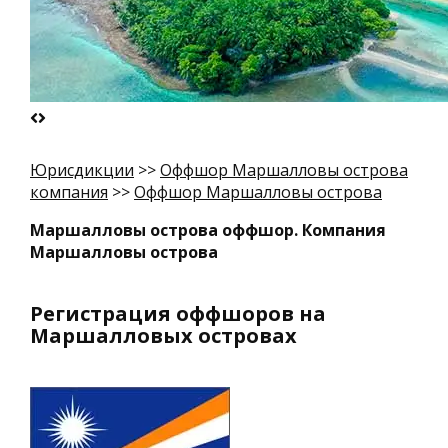
Юрисдикции
>>
Оффшор Маршалловы острова
компания
>>
Оффшор Маршалловы острова
Маршалловы острова оффшор. Компания
Маршалловы острова
Регистрация оффшоров на
Маршалловых островах