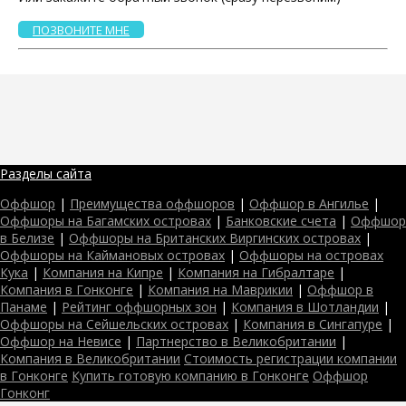
ПОЗВОНИТЕ МНЕ
Разделы сайта
Оффшор
|
Преимущества оффшоров
|
Оффшор в Ангилье
|
Оффшоры на Багамских островах
|
Банковские счета
|
Оффшор
в Белизе
|
Оффшоры на Британских Виргинских островах
|
Оффшоры на Каймановых островах
|
Оффшоры на островах
Кука
|
Компания на Кипре
|
Компания на Гибралтаре
|
Компания в Гонконге
|
Компания на Маврикии
|
Оффшор в
Панаме
|
Рейтинг оффшорных зон
|
Компания в Шотландии
|
Оффшоры на Сейшельских островах
|
Компания в Сингапуре
|
Оффшор на Невисе
|
Партнерство в Великобритании
|
Компания в Великобритании
Стоимость регистрации компании
в Гонконге
Купить готовую компанию в Гонконге
Оффшор
Гонконг