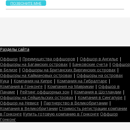
ПОЗВОНИТЕ МНЕ
Разделы сайта
Оффшор
|
Преимущества оффшоров
|
Оффшор в Ангилье
|
Оффшоры на Багамских островах
|
Банковские счета
|
Оффшор
в Белизе
|
Оффшоры на Британских Виргинских островах
|
Оффшоры на Каймановых островах
|
Оффшоры на островах
Кука
|
Компания на Кипре
|
Компания на Гибралтаре
|
Компания в Гонконге
|
Компания на Маврикии
|
Оффшор в
Панаме
|
Рейтинг оффшорных зон
|
Компания в Шотландии
|
Оффшоры на Сейшельских островах
|
Компания в Сингапуре
|
Оффшор на Невисе
|
Партнерство в Великобритании
|
Компания в Великобритании
Стоимость регистрации компании
в Гонконге
Купить готовую компанию в Гонконге
Оффшор
Гонконг