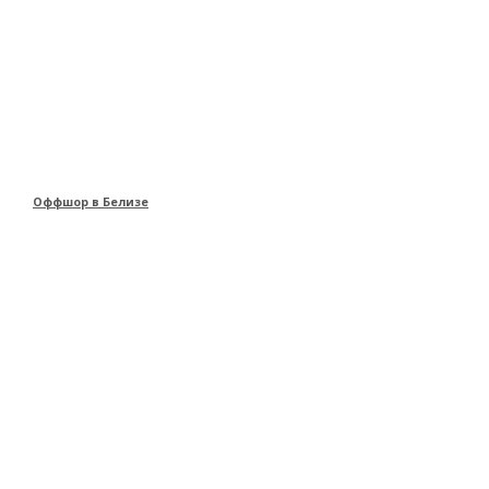
Оффшор в Белизе